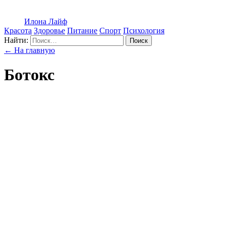
Илона Лайф
Красота
Здоровье
Питание
Спорт
Психология
Найти:
Поиск
← На главную
Ботокс