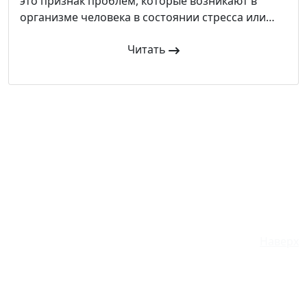
это признак проблем, которые возникают в
организме человека в состоянии стресса или…
Читать
© 2026 Илона
Наверх
Блог о красоте, здоровье, спорте и здоровом образе
жизни.