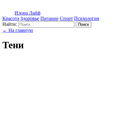
Илона Лайф
Красота
Здоровье
Питание
Спорт
Психология
Найти:
Поиск
← На главную
Тени