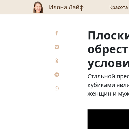
Илона Лайф
Красота
Плоск
обрест
услови
Стальной пре
кубиками явл
женщин и муж