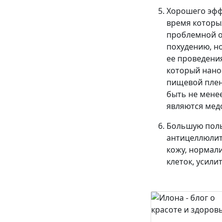
Хорошего эфф
время которы
проблемной о
похудению, но
ее проведени
который нано
пищевой плен
быть не мене
являются мед
Большую поль
антицеллюлит
кожу, нормал
клеток, усили