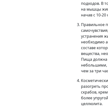
подходов. В т
на мышцы жив
начав с 10-20 
Правильное п
самочувствия
устранения ж
необходимо а
составе кото
вещества, не
Пища должна 
небольшими, 
чем за три час
Косметически
разогреть пр
скрабов, кре
более упругой
целлюлита.